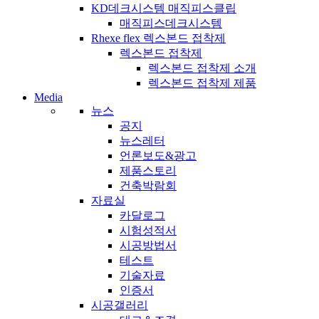
KD데크시스템 매직피스클립
매직피스데크시스템
Rhexe flex 렉스본드 접착제
렉스본드 접착제
렉스본드 접착제 소개
렉스본드 접착제 제품
Media
뉴스
공지
뉴스레터
언론보도&광고
제품스토리
건축박람회
자료실
카달로그
시험성적서
시공방법서
테스트
기술자료
인증서
시공갤러리