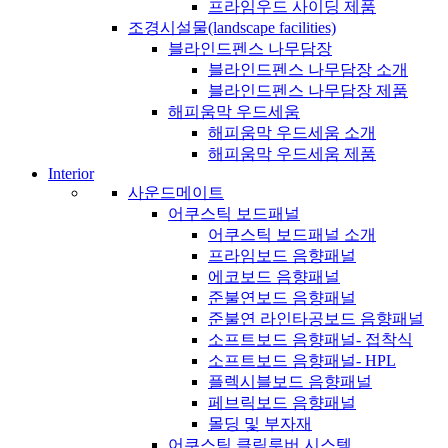
프라임우드 사이딩 제품
조경시설물(landscape facilities)
블라인드펜스 나무담장
블라인드펜스 나무담장 소개
블라인드펜스 나무담장 제품
해피움막 우드세움
해피움막 우드세움 소개
해피움막 우드세움 제품
Interior
사운드메이트
어쿠스틱 보드패널
어쿠스틱 보드패널 소개
프라임보드 음향패널
에코보드 음향패널
준불연보드 음향패널
준불연 라인타공보드 음향패널
소프트보드 음향패널- 접착식
소프트보드 음향패널- HPL
플렉시블보드 음향패널
페브릭보드 음향패널
몰딩 및 부자재
어쿠스틱 클릭루버 시스템