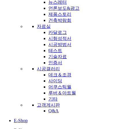
뉴스레터
언론보도&광고
제품스토리
건축박람회
자료실
카달로그
시험성적서
시공방법서
테스트
기술자료
인증서
시공갤러리
데크＆조경
사이딩
어쿠스틱월
루버＆아트월
기타
고객게시판
Q&A
E-Shop